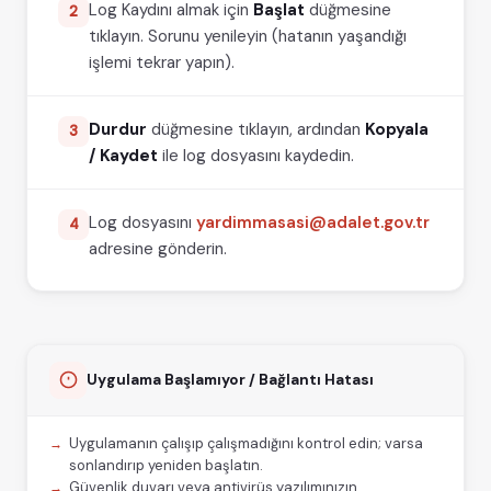
Log Kaydını almak için
Başlat
düğmesine
2
🐧
Linux
Ubuntu
Windows
tıklayın. Sorunu yenileyin (hatanın yaşandığı
işlemi tekrar yapın).
macOS (Intel)
macOS (M Serisi)
v1.0.8
Mac M serisi işlemcili cihazlara tam
Durdur
düğmesine tıklayın, ardından
destek sağlanmıştır.
Kopyala
3
Bazı kart okuyucularda yaşanan
/ Kaydet
ile log dosyasını kaydedin.
teknik aksaklıklar ve hatalar
giderilmiştir.
Log dosyasını
yardimmasasi@adalet.gov.tr
4
adresine gönderin.
Uygulama Başlamıyor / Bağlantı Hatası
Uygulamanın çalışıp çalışmadığını kontrol edin; varsa
sonlandırıp yeniden başlatın.
Güvenlik duvarı veya antivirüs yazılımınızın