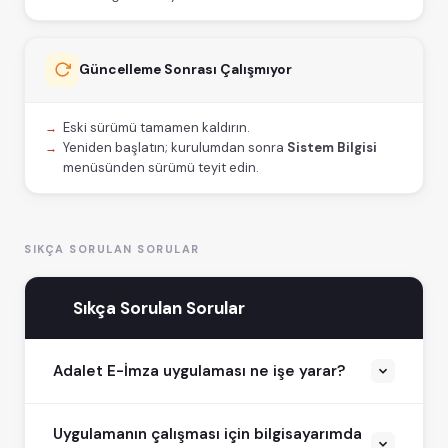
Güncelleme Sonrası Çalışmıyor
Eski sürümü tamamen kaldırın.
Yeniden başlatın; kurulumdan sonra
Sistem Bilgisi
menüsünden sürümü teyit edin.
SIKÇA SORULAN SORULAR
Sıkça Sorulan Sorular
Adalet E-İmza uygulaması ne işe yarar?
Uygulamanın çalışması için bilgisayarımda
Tarayıcı tabanlı UYAP sistemlerinde nitelikli