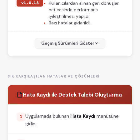
v1.0.13
Kullanıcılardan alınan geri dönüşler
neticesinde performans
iyileştirilmesi yapıldı.
Bazı hatalar giderildi.
v1.0.11
Bazı kartlarda yaşanılan ilk okuma
problemi düzeltildi.
Geçmiş Sürümleri Göster
🐧
Linux
Ubuntu
Windows
macOS (Intel)
macOS (M Serisi)
v1.0.10
Kart okuyuculara ait sürücü
kurulmadığı zamanlarda yaşanılan
SIK KARŞILAŞILAN HATALAR VE ÇÖZÜMLERI
uygulama çökme sorunu giderildi.
Geri bildirimler doğrultusunda
Hata Kaydı ile Destek Talebi Oluşturma
iyileştirmeler yapıldı.
🐧
Linux
Ubuntu
Windows
macOS (Intel)
macOS (M Serisi)
Uygulamada bulunan
Hata Kaydı
menüsüne
1
gidin.
v1.0.9
E Tuğra kart okuyucularında
yaşanılan sorun giderildi.
Bazı iyileştirmeler yapıldı.