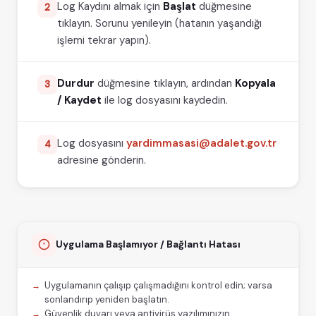
Log Kaydını almak için
Başlat
düğmesine
2
🐧
Linux
Ubuntu
Windows
tıklayın. Sorunu yenileyin (hatanın yaşandığı
işlemi tekrar yapın).
macOS (Intel)
macOS (M Serisi)
v1.0.8
Mac M serisi işlemcili cihazlara tam
Durdur
düğmesine tıklayın, ardından
destek sağlanmıştır.
Kopyala
3
Bazı kart okuyucularda yaşanan
/ Kaydet
ile log dosyasını kaydedin.
teknik aksaklıklar ve hatalar
giderilmiştir.
Log dosyasını
yardimmasasi@adalet.gov.tr
4
adresine gönderin.
Uygulama Başlamıyor / Bağlantı Hatası
Uygulamanın çalışıp çalışmadığını kontrol edin; varsa
sonlandırıp yeniden başlatın.
Güvenlik duvarı veya antivirüs yazılımınızın