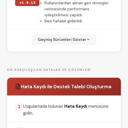
v1.0.13
Kullanıcılardan alınan geri dönüşler
neticesinde performans
iyileştirilmesi yapıldı.
Bazı hatalar giderildi.
v1.0.11
Bazı kartlarda yaşanılan ilk okuma
problemi düzeltildi.
Geçmiş Sürümleri Göster
🐧
Linux
Ubuntu
Windows
macOS (Intel)
macOS (M Serisi)
v1.0.10
Kart okuyuculara ait sürücü
kurulmadığı zamanlarda yaşanılan
SIK KARŞILAŞILAN HATALAR VE ÇÖZÜMLERI
uygulama çökme sorunu giderildi.
Geri bildirimler doğrultusunda
Hata Kaydı ile Destek Talebi Oluşturma
iyileştirmeler yapıldı.
🐧
Linux
Ubuntu
Windows
macOS (Intel)
macOS (M Serisi)
Uygulamada bulunan
Hata Kaydı
menüsüne
1
gidin.
v1.0.9
E Tuğra kart okuyucularında
yaşanılan sorun giderildi.
Bazı iyileştirmeler yapıldı.