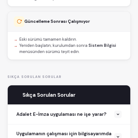
Güncelleme Sonrası Çalışmıyor
Eski sürümü tamamen kaldırın.
Yeniden başlatın; kurulumdan sonra
Sistem Bilgisi
menüsünden sürümü teyit edin.
SIKÇA SORULAN SORULAR
Sıkça Sorulan Sorular
Adalet E-İmza uygulaması ne işe yarar?
Uygulamanın çalışması için bilgisayarımda
Tarayıcı tabanlı UYAP sistemlerinde nitelikli